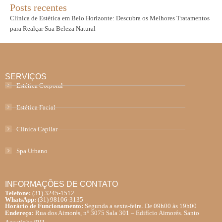
Posts recentes
Clínica de Estética em Belo Horizonte: Descubra os Melhores Tratamentos
para Realçar Sua Beleza Natural
SERVIÇOS
Estética Corporal
Estética Facial
Clínica Capilar
Spa Urbano
INFORMAÇÕES DE CONTATO
Telefone:
(31) 3245-1512
WhatsApp:
(31) 98106-3135
Horário de Funcionamento:
Segunda a sexta-feira. De 09h00 às 19h00
Endereço:
Rua dos Aimorés, n° 3075 Sala 301 – Edifício Aimorés. Santo