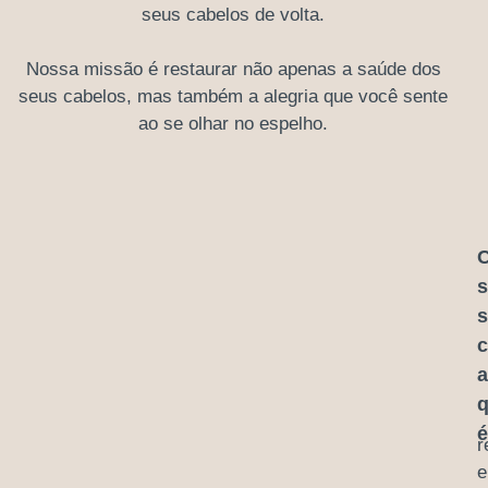
seus cabelos de volta.
Nossa
missão é restaurar
não apenas a saúde dos
seus cabelos, mas também
a alegria que você sente
ao se olhar no espelho.
C
c
a
r